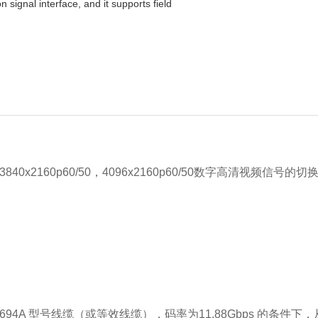
 signal interface, and it supports field
下支持3840x2160p60/50，4096x2160p60/50数字高清
1694A 型号线缆（或等效线缆），码率为11.88Gbps 的条