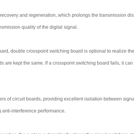
k recovery and regeneration, which prolongs the transmission dist
smission quality of the digital signal.
rd, double crosspoint switching board is optional to realize the 
s are kept the same. If a crosspoint switching board fails, it c
ers of circuit boards, providing excellent isolation between sig
g anti-interference performance.