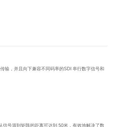
视频信号的切换传输，并且向下兼容不同码率的SDI 串行数字信号和
件下，从信号源到矩阵的距离可达到 50米，有效地解决了数