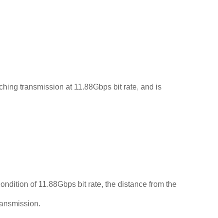
ing transmission at 11.88Gbps bit rate, and is
ondition of 11.88Gbps bit rate, the distance from the
ransmission.