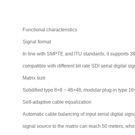
Functional characteristics
Signal format
In line with SMPTE and ITU standards, it supports 3
compatible with different bit rate SDI serial digital 
Matrix size
Solidified type 8×8 ~ 48×48, modular plug-in type 
Self-adaptive cable equalization
Automatic cable balancing of input serial digital sign
signal source to the matrix can reach 50 meters, which