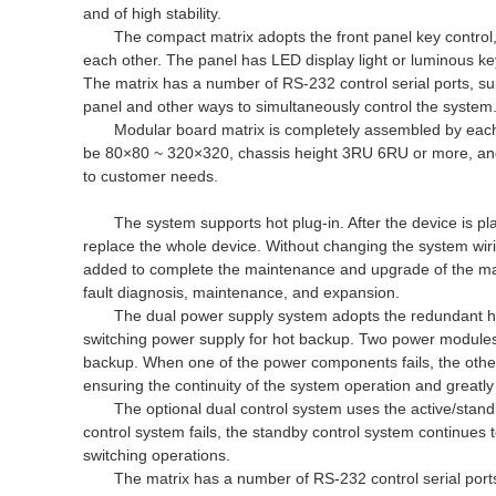
and of high stability.
The compact matrix adopts the front panel key control
each other. The panel has LED display light or luminous key
The matrix has a number of RS-232 control serial ports, sup
panel and other ways to simultaneously control the system
Modular board matrix is completely assembled by eac
be 80×80 ~ 320×320, chassis height 3RU 6RU or more, and
to customer needs.
The system supports hot plug-in. After the device is pl
replace the whole device. Without changing the system wir
added to complete the maintenance and upgrade of the matri
fault diagnosis, maintenance, and expansion.
The dual power supply system adopts the redundant h
switching power supply for hot backup. Two power modules
backup. When one of the power components fails, the other
ensuring the continuity of the system operation and greatly 
The optional dual control system uses the active/stan
control system fails, the standby control system continues 
switching operations.
The matrix has a number of RS-232 control serial port