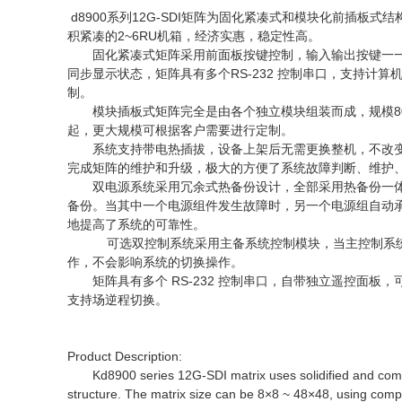
d8900系列12G-SDI矩阵为固化紧凑式和模块化前插板式结
积紧凑的2~6RU机箱，经济实惠，稳定性高。
固化紧凑式矩阵采用前面板按键控制，输入输出按键一一对
同步显示状态，矩阵具有多个RS-232 控制串口，支持计
制。
模块插板式矩阵完全是由各个独立模块组装而成，规模80×8
起，更大规模可根据客户需要进行定制。
系统支持带电热插拔，设备上架后无需更换整机，不改
完成矩阵的维护和升级，极大的方便了系统故障判断、维护
双电源系统采用冗余式热备份设计，全部采用热备份一
备份。当其中一个电源组件发生故障时，另一个电源组自动
地提高了系统的可靠性。
可选双控制系统采用主备系统控制模块，当主控制系统
作，不会影响系统的切换操作。
矩阵具有多个 RS-232 控制串口，自带独立遥控面板，可
支持场逆程切换。
Product Description:
Kd8900 series 12G-SDI matrix uses solidified and comp
structure. The matrix size can be 8×8 ~ 48×48, using com