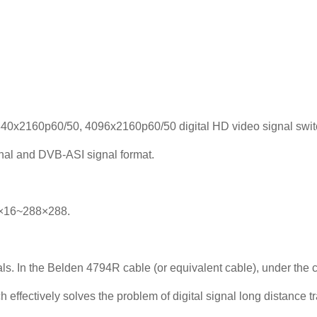
840x2160p60/50, 4096x2160p60/50 digital HD video signal switch
signal and DVB-ASI signal format.
16×16~288×288.
als. In the Belden 4794R cable (or equivalent cable), under the c
 effectively solves the problem of digital signal long distance t