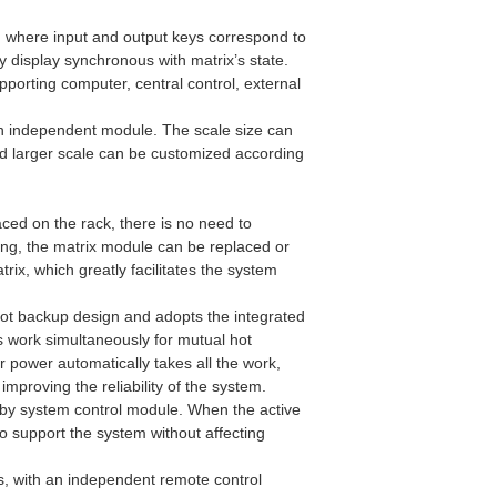
, where input and output keys correspond to
 display synchronous with matrix’s state.
porting computer, central control, external
.
h independent module. The scale size can
 larger scale can be customized according
aced on the rack, there is no need to
ing, the matrix module can be replaced or
x, which greatly facilitates the system
ot backup design and adopts the integrated
 work simultaneously for mutual hot
 power automatically takes all the work,
improving the reliability of the system.
dby system control module. When the active
to support the system without affecting
s, with an independent remote control